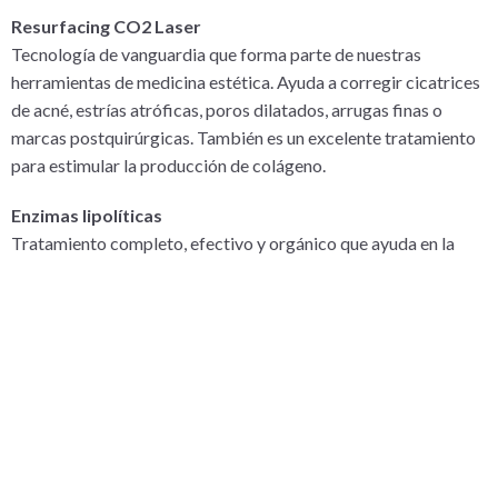
Resurfacing CO2 Laser
Tecnología de vanguardia que forma parte de nuestras
herramientas de medicina estética. Ayuda a corregir cicatrices
de acné, estrías atróficas, poros dilatados, arrugas finas o
marcas postquirúrgicas. También es un excelente tratamiento
para estimular la producción de colágeno.
Enzimas lipolíticas
Tratamiento completo, efectivo y orgánico que ayuda en la
reducción de grasa y flacidez localizada en zonas como la
papada, espalda, brazos y muslos. Es efectivo para realzar tu
figura.
Microneedling
Aplicación de ácido hialurónico, antioxidantes y nutrientes que
ayudan a la producción de colágeno y elastina. Se realiza con
microagujas, lo que hace el procedimiento indoloro. Es un
tratamiento de dermatología que mejora las arrugas